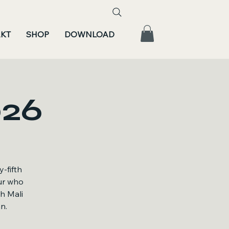
KT
SHOP
DOWNLOAD
026
y-fifth
ur who
th Mali
n.