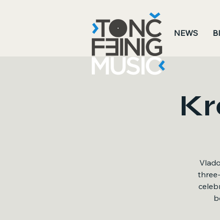
.
NEWS
B
Kr
Vlado 
three
celebr
b