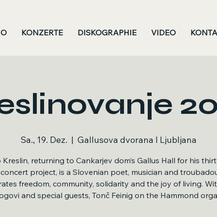
IO
KONZERTE
DISKOGRAPHIE
VIDEO
KONTA
eslinovanje 2
Sa., 19. Dez.
  |  
Gallusova dvorana I Ljubljana
Kreslin, returning to Cankarjev dom’s Gallus Hall for his thirt
-concert project, is a Slovenian poet, musician and troubado
ates freedom, community, solidarity and the joy of living. Wi
ogovi and special guests, Tonč Feinig on the Hammond orga