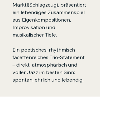
Marktl(Schlagzeug), präsentiert
ein lebendiges Zusammenspiel
aus Eigenkompositionen,
Improvisation und
musikalischer Tiefe.
Ein poetisches, rhythmisch
facettenreiches Trio-Statement
– direkt, atmosphärisch und
voller Jazz im besten Sinn:
spontan, ehrlich und lebendig.
VERSANDINFO
Porto & Verpackung: 3,60.- Euro (bei
mehrfach-Bestellungen nur einmal).
Für Versand ausserhalb Österreichs
geben wir Ihnen gerne vorher
Bescheid! Alle Preise inkl. 20% Ust.