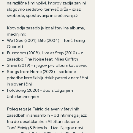
najrazličnejšimi vplivi. Improvizacija zanj ni
slogovno sredstvo, temveč drža – izraz
svobode, spoštovanja in srečevanja.ž
Kot vodja zasedb je izdal številne albume,
med njimi:
We’ll See (2001), Bite (2004) – Tonč Feinig
Quartett
Fuzzroom (2008), Live at Step (2010) – z
zasedbo Fine Noise feat. Miles Griffith
Shine (2019) – njegov prvi album kot pevec
Songs from Home (2023) – sodobne
priredbe koroških ljudskih pesmi v nemščini
in slovenščini
Folk Song (2020) – duo z Edgarjem
Unterkirchnerjem
Poleg tega je Feinig dejaven v številnih
zasedbah in ansamblih – od intimnega jazz
tria do desetčlanske »All-Star« skupine
Tonč Feinig & Friends – Live. Njegov novi