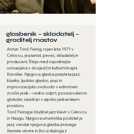
glasbenik – skladatelj –
graditelj mostov
Anton Tonč Feinig, rojen leta 1971 v
Celovcu, je pianist, pevec, skladatelj in
producent. Šteje med najvidnejše
ustvarjalce v dvojezični kulturni krajini
Koroške. Njegova glasba prepleta jazz,
klasiko, ljudsko glasbo, pop in
improvizacijsko svobodo v edinstven
zvočni jezik – vedno odprt, povezovalen in
globoko zasidran v alpsko-jadranskem
prostoru.
Tonč Feinig je študiral jazz klavir v Celovcu
in Haagu. Njegova umetniška podstat je
jazz, vendar njegova glasba presega
žanrske okvire in živi iz dialoga z