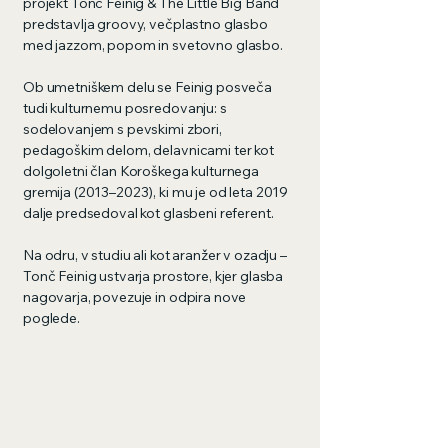
projekt Tonč Feinig & The Little Big Band
predstavlja groovy, večplastno glasbo
med jazzom, popom in svetovno glasbo.
Ob umetniškem delu se Feinig posveča
tudi kulturnemu posredovanju: s
sodelovanjem s pevskimi zbori,
pedagoškim delom, delavnicami ter kot
dolgoletni član Koroškega kulturnega
gremija (2013–2023), ki mu je od leta 2019
dalje predsedoval kot glasbeni referent.
Na odru, v studiu ali kot aranžer v ozadju –
Tonč Feinig ustvarja prostore, kjer glasba
nagovarja, povezuje in odpira nove
poglede.