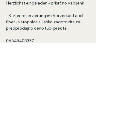
Herzlichst eingeladen - prisrčno vabljeni!
- Kartenreservierung im Vorverkauf auch 
über - vstopnice si lahko zagotovite za 
predprodajno ceno tudi prek tel.:
06645405337
Prikaži več
Deli ta dogodek
welcome@feinig.org