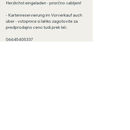
Herzlichst eingeladen - prisrčno vabljeni!
- Kartenreservierung im Vorverkauf auch 
über - vstopnice si lahko zagotovite za 
predprodajno ceno tudi prek tel.:
06645405337
Show More
Share this event
welcome@feinig.org